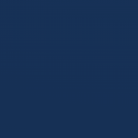
赛事数据
2026-05-28
破译绿茵棋局：世界杯盘口背后的行为金融学与庄
家博弈逻辑
为什么大热球队频频爆冷？本文深度剖析世界杯数据盘口背后
的市场心理学、资金流向与庄家调盘逻辑，带你洞悉数字背后
的真实博弈。
阅读全文