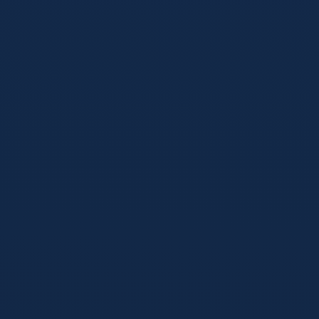
体育
2026-05-17
2026世界杯小组赛积分背后的真相：死亡之组真的
更难出线吗？
小组赛积分不只是排名数字，它会暴露球队的攻守平衡、临场