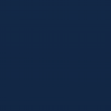
调整与心理韧性。结合历史数据来看，所谓“死亡之组”和“上
上签”之间，差距远比直觉想象得更复杂。
阅读全文