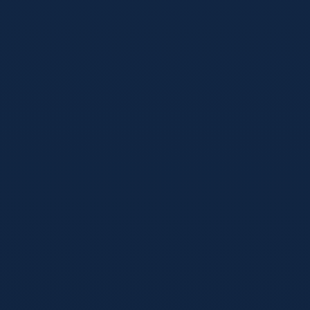
组赛加拿大参赛队伍放进历史坐标里横向、纵向对比。答案或
许比“最强”更复杂，但他们的真实竞争力已经非常清晰。
阅读全文