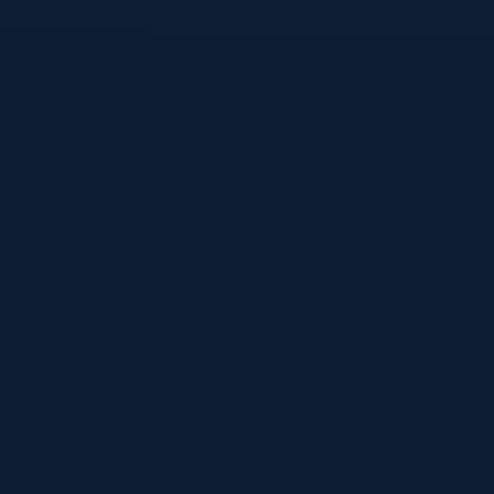
算清的经济账
2026世界杯会给加拿大带来多少真实收益？场馆投资、交通升
级、旅游拉动与赛后利用，决定这场盛会究竟是一次短期繁
荣，还是一份长期遗产。本文从经济学与城市规划双重视角，
拆解机遇、风险与可持续价值。
阅读全文