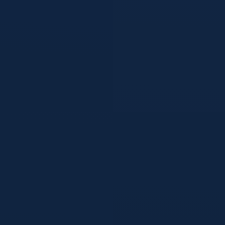
体育
2026-05-15
2026世界杯墨西哥购票避坑指南：黄牛票、假链接
与转票陷阱一次看懂