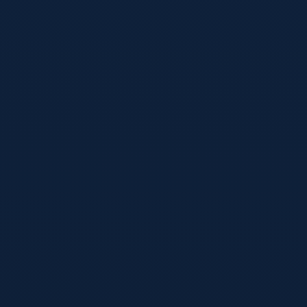
体育
2026-05-13
把世界杯夜晚变成主场：2026世界杯墨西哥直播平
台观赛方案全攻略