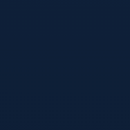
想把每一场球都看得更沉浸、更顺手？从注册设置到多屏观
看，这篇文章带你用“2026世界杯墨西哥直播平台”搭出一套真
正适合家庭、酒吧和朋友聚会的观赛方案。
阅读全文