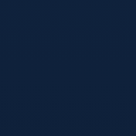
2026世界杯扩军后，亚洲名额显著增加，意味着中国队的冲线
概率被重新改写。看懂亚足联预选赛层级、分档规则和不同分
组路径，才能真正读懂这场“能不能去世界杯”的情绪起伏。
阅读全文