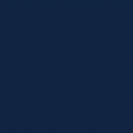
组赛加拿大参赛队伍放进历史坐标里横向、纵向对比。答案或
许比“最强”更复杂，但他们的真实竞争力已经非常清晰。
阅读全文