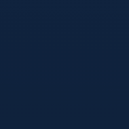
体育
2026-05-14
2026世界杯分组方式来了：亚洲名额增加后，中国
队还有哪些出线剧本？