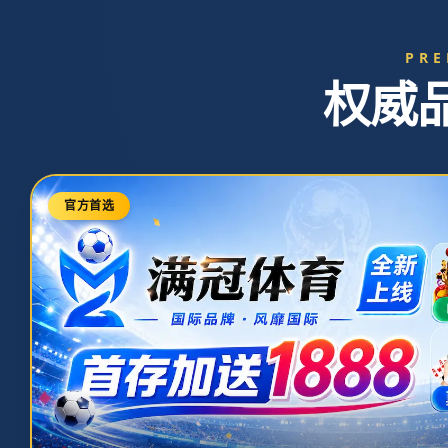
首页
下载中心
新闻资讯
常见问题
关于我们
官方认证
极速安装