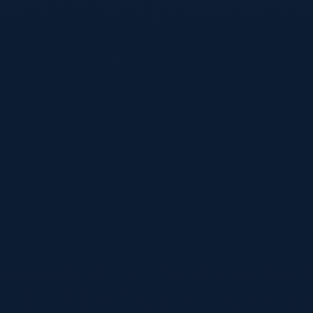
体育
2026-05-11