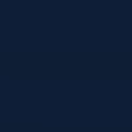
体育
2026-05-12
2026世界杯东道主加拿大：一场“热闹之后”更值得