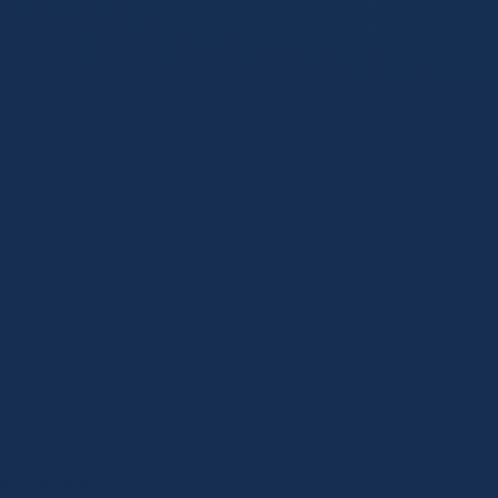
体育
2026-05-20
2026世界杯开幕时间与美国分组全解析：不熬夜也
不错过关键战
2026世界杯将在北美三国联合举办，开幕时间、城市时区和美
国队小组赛程都值得提前规划。本文用一张实用观赛思路，帮
你把作息、订票和关键比赛一次安排明白。
阅读全文