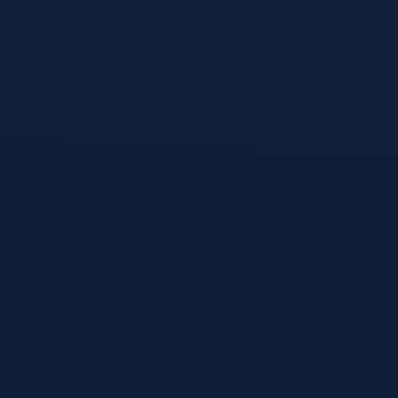
体育
2026-05-13
把世界杯夜晚变成主场：2026世界杯墨西哥直播平
台观赛方案全攻略