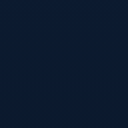
体育
2026-05-10