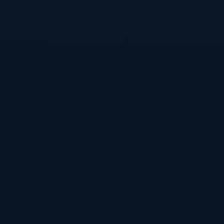
快速导航
首页
下载中心
新闻资讯
常见问题
关于我们