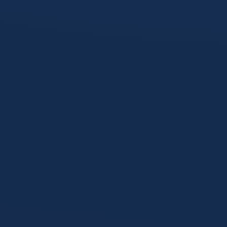
体育
2026-05-19
2026世界杯开幕时间北美实时比分：临近开赛前，
别再被零散信息带跑偏
当比赛日越来越近，搜索“2026世界杯开幕时间北美实时比分”
的人会明显变多，因为大家真正需要的不是一句日期，而是一
套能立刻用上的权威入口。本文把开幕时间、赛程逻辑、北美
转播安排和实时比分来源一次讲清，并教你避开误导信息。
阅读全文