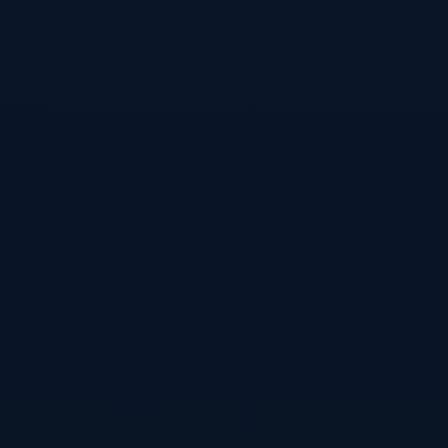
联系支持
电话: +86-1056238899
邮箱: support@hthappcenter.com
地址: 北京市朝阳区建国路88号SOHO现代城A座1208室
法律与合规
常见问题
关于我们
京ICP备20260188号-1
合作伙伴
开云体育app
开云体育
乐鱼平台
九游手机版
爱游戏体育
MK
体育APP下载中心
皇冠体育网站
CSGO Stream
英雄联盟投注
预测
英雄联盟全球总决赛
© 2026 北京华体会体育科技有限公司. 保留所有权利.