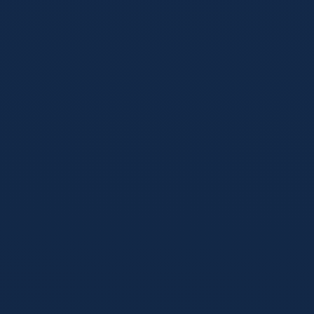
体育
2026-05-17
2026世界杯小组赛积分背后的真相：死亡之组真的
更难出线吗？
小组赛积分不只是排名数字，它会暴露球队的攻守平衡、临场