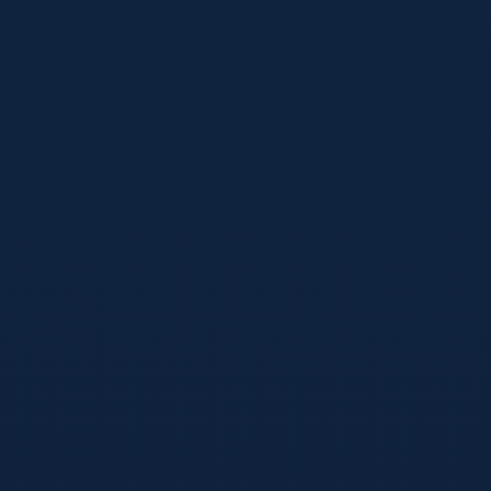
快速导航
首页
下载中心
新闻资讯
常见问题
关于我们
联系支持
电话: +86-1056238899
邮箱: support@hthappcenter.com
地址: 北京市朝阳区建国路88号SOHO现代城A座1208室
法律与合规
常见问题
关于我们
京ICP备20260188号-1
合作伙伴