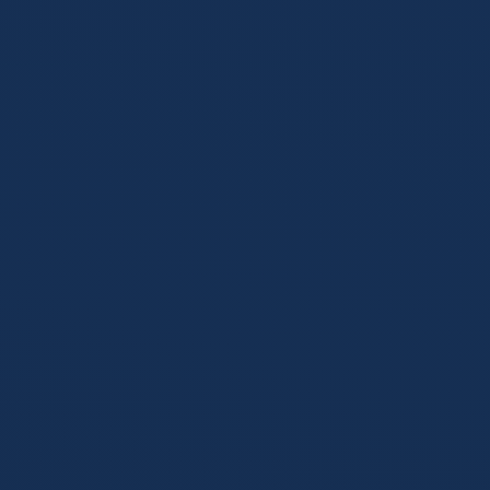
无毒无木马
通过多重安全检测
为什么选择官方渠道下载？