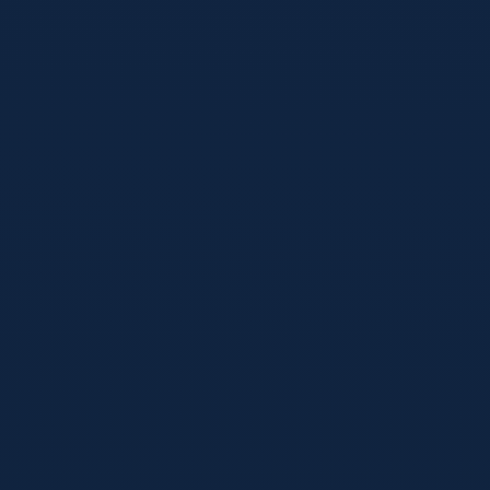
Weibo