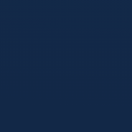
百万用户的信赖之选
华体会体育 致力于为体育爱好者打造最纯粹、最专业的移动
端应用。持续的迭代更新，只为提供更卓越的体验。