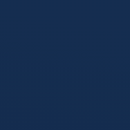
支持 Android 6.0 及以上版本设备
1
下载官方安装包
点击页面上方的“下载安卓 APK”按钮，系统将自动开始下载
最新版的 .apk 文件。请确保在浏览器中允许下载文件。
2
允许未知来源安装
由于本应用未在部分手机自带的应用商店上架，安装时系统可
能会提示拦截。请前往手机【设置】>【安全/隐私】，开启
【允许安装未知来源应用】权限。
3
忽略风险提示并安装