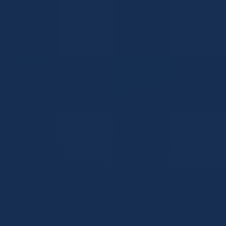
网络上存在大量经过篡改的第三方安装包。通过华体会体育官
方下载中心获取应用，是保障您设备安全、数据隐私以及获得
最佳体验的唯一途径。
纯净无毒，官方签名认证
每一份安装包均经过严格的MD5校验与官方数字签名认证。
彻底杜绝恶意插件、木马病毒及流氓软件的捆绑，确保您的手
机运行环境绝对安全纯净。
专线加速，告别下载失败
针对中国大陆各地区网络特性，部署了顶级CDN分布式节
点。无论您使用的是移动、联通还是电信网络，都能享受满带
宽的极速下载体验，大幅降低断点与解析失败率。
自动更新，功能快人一步