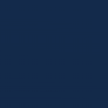
原生播放器深度优化解码效率，支持4K/1080P多清晰度无缝
切换。即使在弱网环境下，也能通过智能缓冲技术保障直播画
面的流畅度。
金融级隐私保护
严格遵守国际隐私保护标准。客户端与服务器之间的所有数据
交互均采用端到端加密，防嗅探、防篡改，全方位守护您的账
号与资金安全。