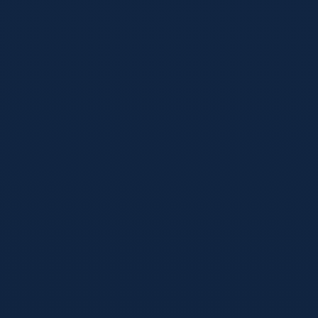
华体会体育致力于为中国大陆用户提供可信赖的体育资讯与数
据服务，遵循本地合规要求，提供完善的隐私与安全保护及快
速客服支持。
WeChat