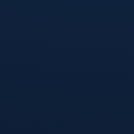
华体会体育致力于为中国大陆用户提供可信赖的体育资讯与数
据服务，遵循本地合规要求，提供完善的隐私与安全保护及快
速客服支持。
WeChat