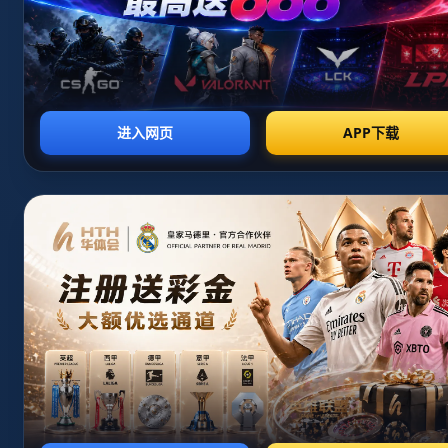
在安卓系统中下载非应用商店提供的官方APK包时，系统通
常会默认弹出安全提示。这是常规的系统级安全机制。解决步
骤如下：
打开手机的“设置”菜单，进入“安全”或“隐私”选项。
找到“允许安装未知来源应用”或“外部来源应用下载”开
关，并将其开启。
如果您使用的是部分深度定制系统（如小米MIUI、华为
EMUI、vivo OriginOS等），系统可能会在安装界面提供
单次授权选项，点击“允许本次安装”即可。
华体会体育官方安装包经过严格的MD5校验与多重杀毒
引擎检测，确保无病毒、无木马，请放心授权安装。
安装过程中提示“解析包错误”或“签名冲突”如何解决？
为什么下载速度很慢或下载中断？
鸿蒙系统(HarmonyOS)如何安装官方APP？
安卓设备安装完成后闪退怎么办？
iOS苹果设备安装指南与排障