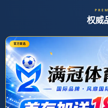
首页
下载中心
新闻资讯
常见问题
关于我们
官方认证
极速安装