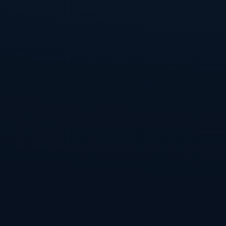
© 2026 北京华体会体育科技有限公司. 保留所有权利.